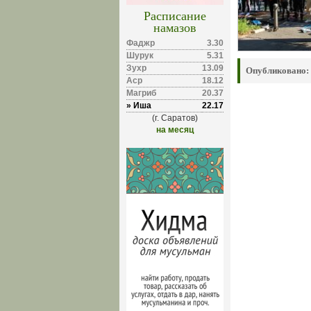
Расписание
намазов
Фаджр
3.30
Шурук
5.31
Зухр
13.09
Опубликовано:
Аср
18.12
Магриб
20.37
» Иша
22.17
(г. Саратов)
на месяц