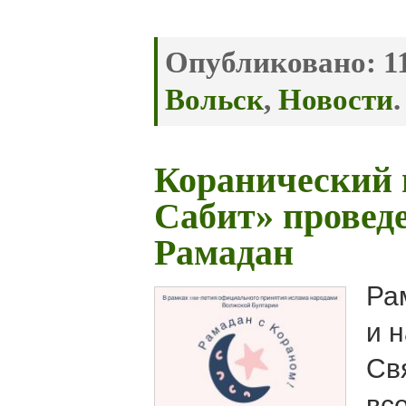
Опубликовано:
11
Вольск
,
Новости
.
Коранический 
Сабит» проведе
Рамадан
Ра
и 
Св
вс