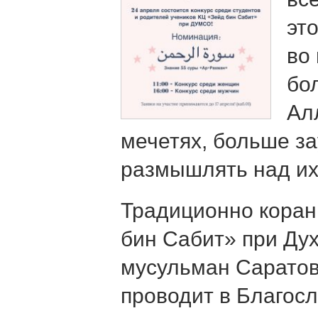
эт
во
бо
Ал
мечетях, больше за
размышлять над их
Традиционно коран
бин Сабит» при Ду
мусульман Саратов
проводит в Благос