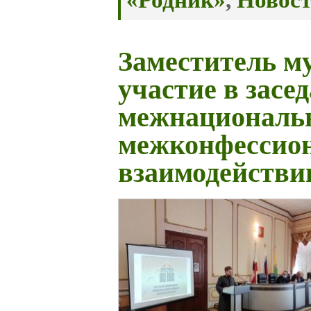
«Родник»
,
Новос
Заместитель м
участие в засе
межнациональ
межконфессио
взаимодейств