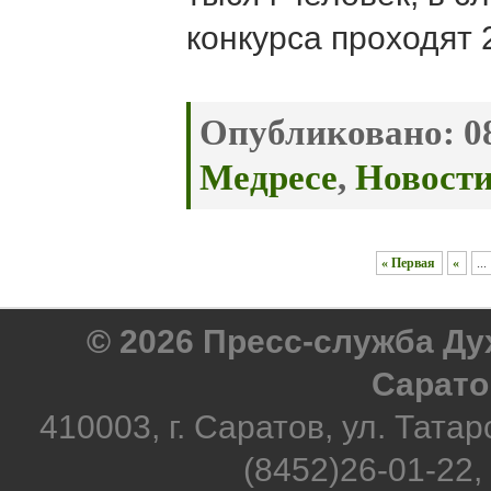
конкурса проходят 
Опубликовано:
08
Медресе
,
Новост
« Первая
«
...
© 2026 Пресс-служба Д
Сарато
410003, г. Саратов, ул. Татар
(8452)26-01-22,