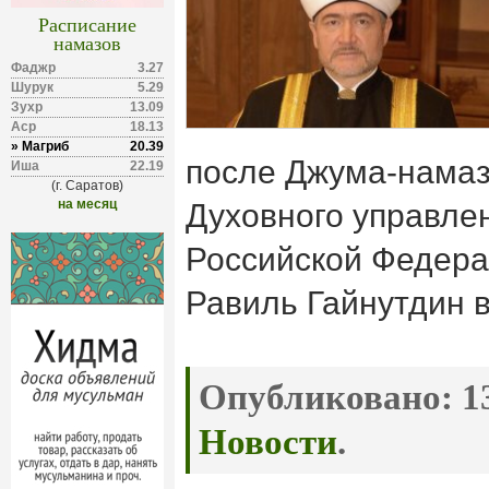
Расписание
намазов
Фаджр
3.27
Шурук
5.29
Зухр
13.09
Аср
18.13
» Магриб
20.39
после Джума-намаз
Иша
22.19
(г. Саратов)
на месяц
Духовного управле
Российской Федера
Равиль Гайнутдин в
Опубликовано:
13
Новости
.