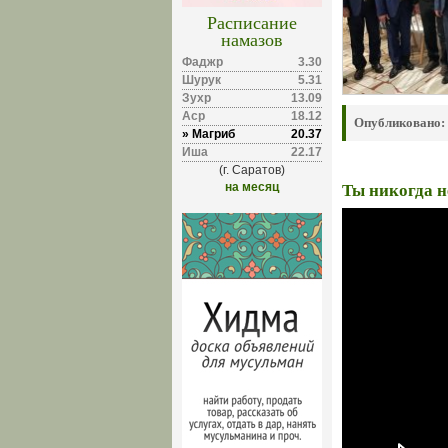
Расписание
намазов
Фаджр
3.30
Шурук
5.31
Зухр
13.09
Аср
18.12
Опубликовано:
» Магриб
20.37
Иша
22.17
(г. Саратов)
на месяц
Ты никогда 