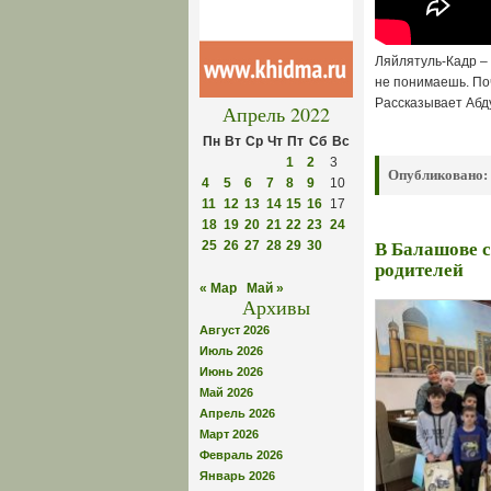
Ляйлятуль-Кадр – 
не понимаешь. По
Рассказывает Абд
Апрель 2022
Пн
Вт
Ср
Чт
Пт
Сб
Вс
1
2
3
Опубликовано:
4
5
6
7
8
9
10
11
12
13
14
15
16
17
18
19
20
21
22
23
24
25
26
27
28
29
30
В Балашове с
родителей
« Мар
Май »
Архивы
Август 2026
Июль 2026
Июнь 2026
Май 2026
Апрель 2026
Март 2026
Февраль 2026
Январь 2026