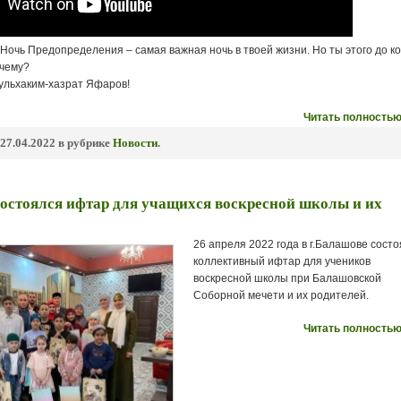
Ночь Предопределения – самая важная ночь в твоей жизни. Но ты этого до к
чему?
ульхаким-хазрат Яфаров!
Читать полностью
27.04.2022 в рубрике
Новости
.
остоялся ифтар для учащихся воскресной школы и их
26 апреля 2022 года в г.Балашове сост
коллективный ифтар для учеников
воскресной школы при Балашовской
Соборной мечети и их родителей.
Читать полностью