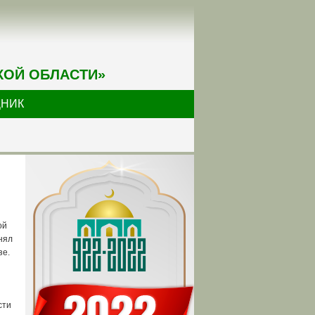
КОЙ ОБЛАСТИ»
ДНИК
ой
нял
зе.
сти