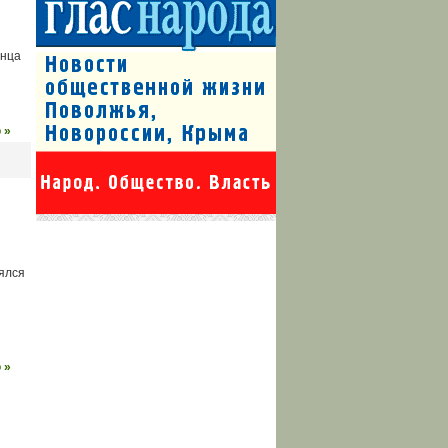
онца
 »
оялся
 »