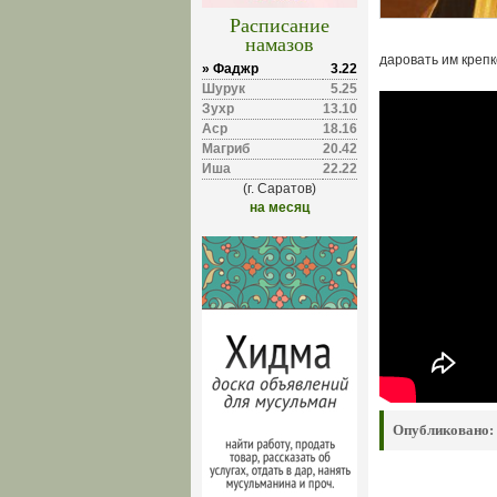
Расписание
намазов
даровать им креп
» Фаджр
3.22
Шурук
5.25
Зухр
13.10
Аср
18.16
Магриб
20.42
Иша
22.22
(г. Саратов)
на месяц
Опубликовано: