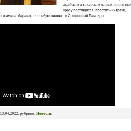
арабском и татарском языках, прося пр
уразу постящихся, простить их грехи,
кого имана, баракята и особую милость в Священный Рамадан.
13.04.2022, рубрики:
Новости
.