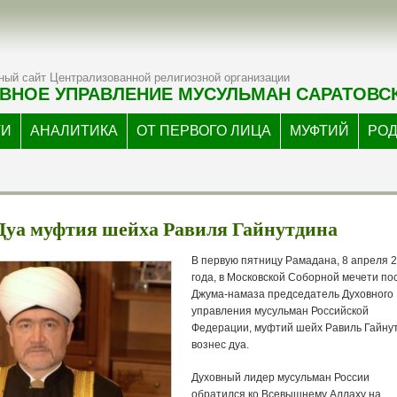
ый сайт Централизованной религиозной организации
ВНОЕ УПРАВЛЕНИЕ МУСУЛЬМАН САРАТОВС
ТИ
АНАЛИТИКА
ОТ ПЕРВОГО ЛИЦА
МУФТИЙ
РО
Дуа муфтия шейха Равиля Гайнутдина
В первую пятницу Рамадана, 8 апреля 
года, в Московской Соборной мечети по
Джума-намаза председатель Духовного
управления мусульман Российской
Федерации, муфтий шейх Равиль Гайну
вознес дуа.
Духовный лидер мусульман России
обратился ко Всевышнему Аллаху на