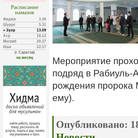
Расписание
намазов
Фаджр
3.30
Шурук
5.31
» Зухр
13.09
Аср
18.12
Магриб
20.37
Иша
22.17
(г. Саратов)
на месяц
Мероприятие прохо
подряд в Рабиуль-
рождения пророка
ему).
Опубликовано:
18
Новости
.