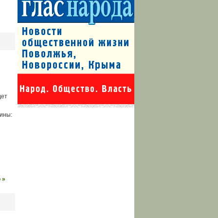
дет
ины:
 »