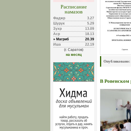
Расписание
намазов
Фаджр
3.27
Шурук
5.29
Зухр
13.09
Аср
18.13
» Магриб
20.39
Иша
22.19
(г. Саратов)
на месяц
Опубликовано:
В Ровенском 