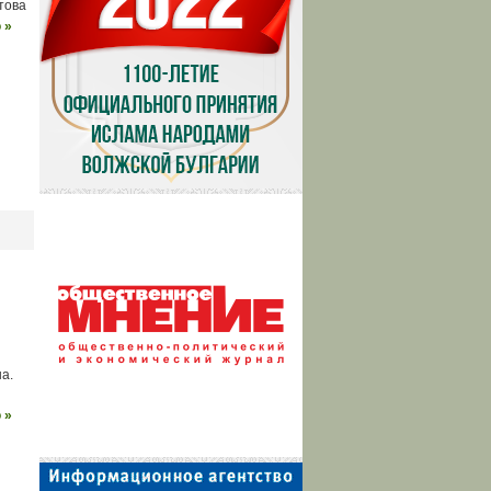
това
 »
е
а.
 »