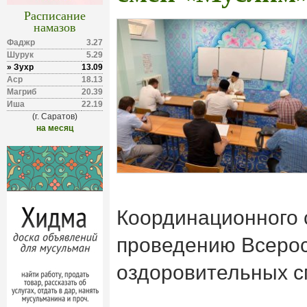
Расписание
намазов
Фаджр
3.27
Шурук
5.29
» Зухр
13.09
Аср
18.13
Магриб
20.39
Иша
22.19
(г. Саратов)
на месяц
Координационного 
проведению Всерос
оздоровительных с