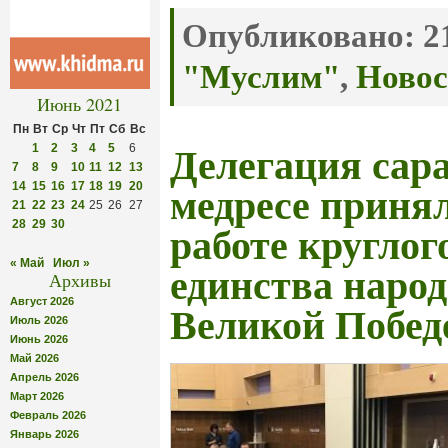
Опубликовано:
21
"Муслим"
,
Новос
Июнь 2021
Пн
Вт
Ср
Чт
Пт
Сб
Вс
1
2
3
4
5
6
Делегация сар
7
8
9
10
11
12
13
14
15
16
17
18
19
20
медресе принял
21
22
23
24
25
26
27
28
29
30
работе круглог
« Май
Июл »
единства народ
Архивы
Август 2026
Великой Побед
Июль 2026
Июнь 2026
Май 2026
Апрель 2026
Март 2026
Февраль 2026
Январь 2026