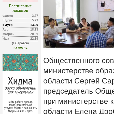
Расписание
намазов
Фаджр
3.27
Шурук
5.29
» Зухр
13.09
Аср
18.13
Магриб
20.39
Иша
22.19
(г. Саратов)
на месяц
Общественного сов
министерстве обра
области Сергей Са
председатель Обще
при министерстве 
области Елена Др