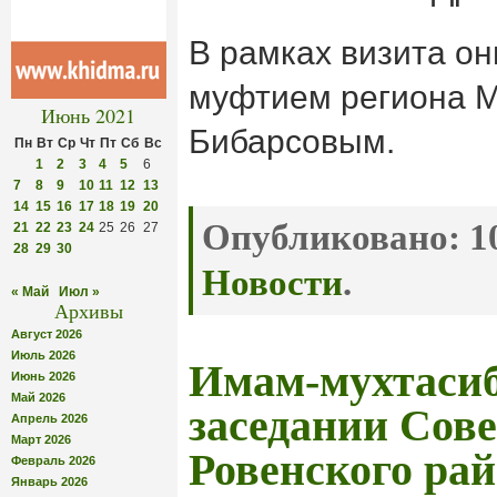
В рамках визита он
муфтием региона 
Июнь 2021
Бибарсовым.
Пн
Вт
Ср
Чт
Пт
Сб
Вс
1
2
3
4
5
6
7
8
9
10
11
12
13
14
15
16
17
18
19
20
Опубликовано:
10
21
22
23
24
25
26
27
28
29
30
Новости
.
« Май
Июл »
Архивы
Август 2026
Июль 2026
Имам-мухтасиб
Июнь 2026
Май 2026
заседании Сове
Апрель 2026
Март 2026
Ровенского ра
Февраль 2026
Январь 2026