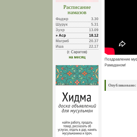
Расписание
намазов
Фаджр
3.30
Шурук
5.31
Зухр
13.09
» Аср
18.12
Магриб
20.37
Иша
22.17
(г. Саратов)
на месяц
Поздравление муф
Рамаданом!
Опубликовано: