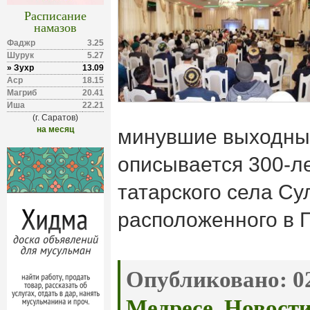
Расписание
намазов
Фаджр
3.25
Шурук
5.27
» Зухр
13.09
Аср
18.15
Магриб
20.41
Иша
22.21
(г. Саратов)
на месяц
минувшие выходные
описывается 300-л
татарского села Су
расположенного в 
Опубликовано:
02
Медресе
,
Новост