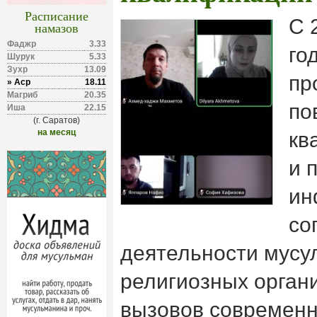
Расписание
C 
намазов
Фаджр
3.33
го
Шурук
5.33
Зухр
13.09
пр
» Аср
18.11
Магриб
20.35
по
Иша
22.15
(г. Саратов)
на месяц
кв
и 
ин
со
деятельности мусу
религиозных орган
вызовов современн