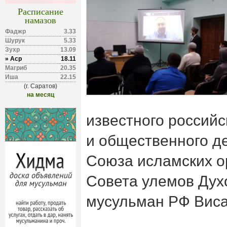
Расписание
намазов
Фаджр
3.33
Шурук
5.33
Зухр
13.09
» Аср
18.11
Магриб
20.35
Иша
22.15
(г. Саратов)
на месяц
известного российс
и общественного д
Союза исламских о
Совета улемов Дух
мусульман РФ Виса