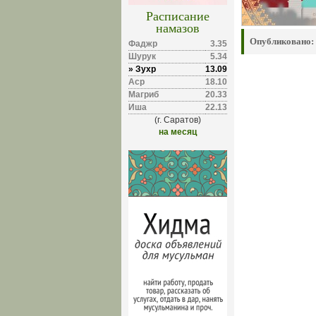
Расписание
намазов
Опубликовано:
Фаджр
3.35
Шурук
5.34
» Зухр
13.09
Аср
18.10
Магриб
20.33
Иша
22.13
(г. Саратов)
на месяц