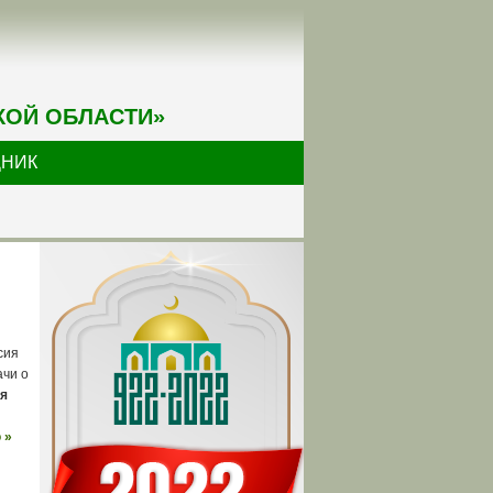
КОЙ ОБЛАСТИ»
ДНИК
сия
ачи о
я
 »