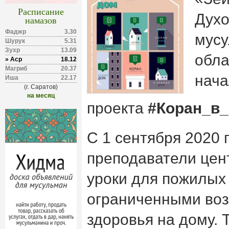
Расписание
Духо
намазов
Фаджр
3.30
мусу
Шурук
5.31
Зухр
13.09
обла
» Аср
18.12
Магриб
20.37
нача
Иша
22.17
(г. Саратов)
на месяц
проекта
#Коран_в
С 1 сентября 2020 
преподаватели цен
уроки для пожилых
ограниченными во
здоровья на дому. 