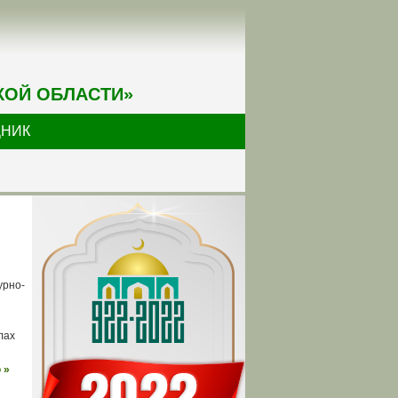
КОЙ ОБЛАСТИ»
ДНИК
урно-
лах
 »