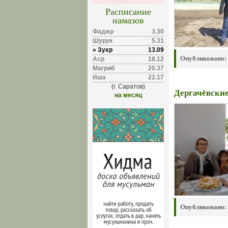
Расписание
намазов
Фаджр
3.30
Шурук
5.31
» Зухр
13.09
Опубликовано:
Аср
18.12
Магриб
20.37
Иша
22.17
(г. Саратов)
Дергачёвски
на месяц
Опубликовано: