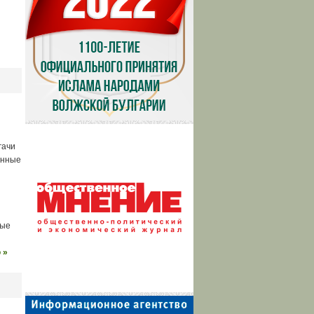
гачи
онные
ные
 »