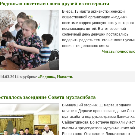
Родника» посетили своих друзей из интерната
Вчера, 13 марта активистки женской
общественной организации «Родник»
посетили коррекционную школу-интернат
неслышащих детей. В этот весенний
солнечный день девушки постарались
подарить радость тем, кто не может усл
пения птиц, звонкого смеха.
Читать полностью
14.03.2014 в рубрике
«Родник»
,
Новости
.
остоялось заседание Совета мухтасибата
В минувший вторник, 11 марта, в здании
мечети п.Дергачи прошло заседание Сов
мухтасибата под руководством Даниса-ха
Сайфетдинова. Во встрече приняли учас
имамы и председатели мусульманских о
Ершовского, Озинского и Дергачевского