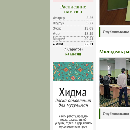
Расписание
намазов
Фаджр
3.25
Шурук
5.27
Зухр
13.09
Опубликовано:
Аср
18.15
Магриб
20.41
» Иша
22.21
(г. Саратов)
Молодежь раз
на месяц
Опубликовано: