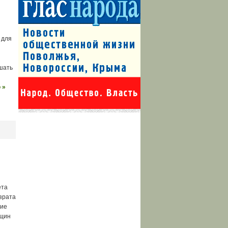
 для
ышать
 »
ета
зрата
тие
бщин