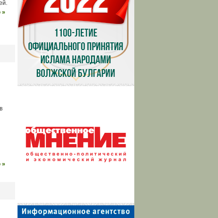
ей.
 »
в
 »