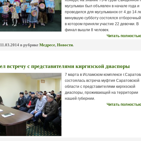
Конкурс на знание 73-й суры Священной 
мусульман был объявлен в начале года и
проводился для мусульманок от 4 до 14 ле
минувшую субботу состоялся отборочный 
в котором приняли участие 22 девочки. В
финал вышли 8 человек.
Читать полностью
11.03.2014 в рубрике
Медресе
,
Новости
.
л встречу с представителями киргизской диаспоры
7 марта в Исламском комплексе г.Саратов
состоялась встреча муфтия Саратовской
области с представителями киргизской
диаспоры, проживающей на территории
нашей губернии.
Читать полностью