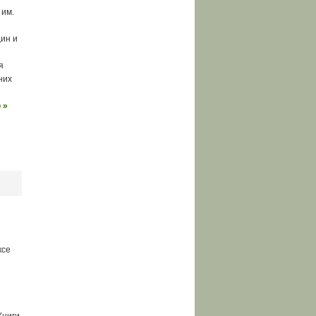
 им.
ин и
я
них
 »
ксе