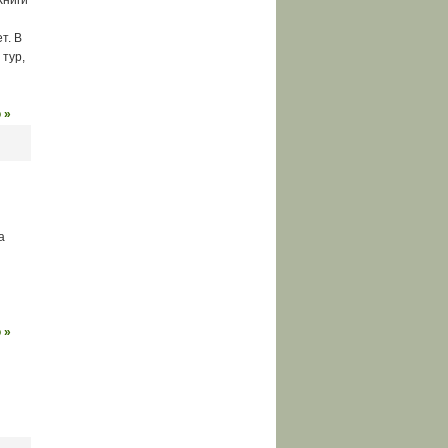
Книги
т. В
тур,
 »
а
 »