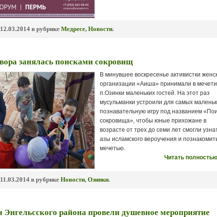
12.03.2014 в рубрике
Медресе
,
Новости
.
твора занялась поисками сокровищ
В минувшее воскресенье активистки женс
организации «Аиша» принимали в мечети
п.Озинки маленьких гостей. На этот раз
мусульманки устроили для самых малень
познавательную игру под названием «По
сокровища», чтобы юные прихожане в
возрасте от трех до семи лет смогли узна
азы исламского вероучения и познакомит
мечетью.
Читать полностью
11.03.2014 в рубрике
Новости
,
Озинки
.
 Энгельсского района провели душевное мероприятие