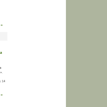
 »
ца
в
».
: 14
 »