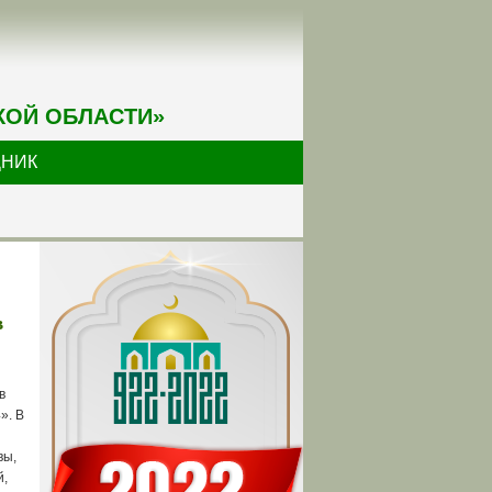
КОЙ ОБЛАСТИ»
ДНИК
в
в
». В
вы,
й,