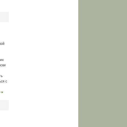
кой
ких
иски
ть
ься с
 »