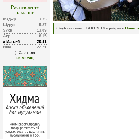
Расписание
намазов
Фаджр
3.25
Шурук
5.27
Опубликовано:
09.03.2014 в рубрике
Новост
Зухр
13.09
Аср
18.15
» Магриб
20.41
Иша
22.21
(г. Саратов)
на месяц