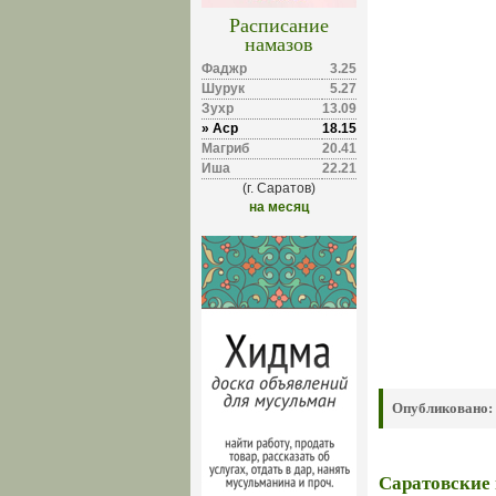
Расписание
намазов
Фаджр
3.25
Шурук
5.27
Зухр
13.09
» Аср
18.15
Магриб
20.41
Иша
22.21
(г. Саратов)
на месяц
Опубликовано:
Саратовские 