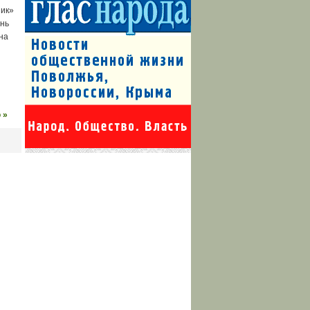
ник»
ань
на
 »