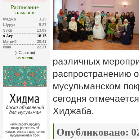
Расписание
намазов
Фаджр
3.25
Шурук
5.27
Зухр
13.09
» Аср
18.15
Магриб
20.41
Иша
22.21
(г. Саратов)
на месяц
различных меропри
распространению о
мусульманском пок
сегодня отмечаетс
Хиджаба.
Опубликовано:
02