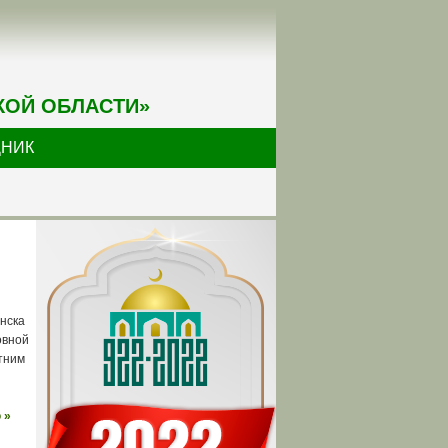
КОЙ ОБЛАСТИ»
ДНИК
нска
овной
тним
 »