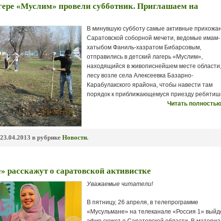
гере «Муслим» провели субботник. Приглашаем на
В минувшую субботу самые активные прихожа
Саратовской соборной мечети, ведомые имам-
хатыбом Фаниль-хазратом Бибарсовым,
отправились в детский лагерь «Муслим»,
находящийся в живописнейшем месте области,
лесу возле села Алексеевка Базарно-
Карабулакского ярайона, чтобы навести там
порядок к приближающемуся приезду ребятиш
Читать полностью
23.04.2013 в рубрике
Новости
.
 расскажут о саратовской активистке
Уважаемые читатели!
В пятницу, 26 апреля, в телепрограмме
«Мусульмане» на телеканале «Россия 1» выйд