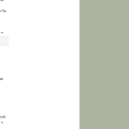
але
 «Ты
 »
ки
всей
 »