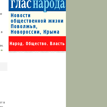
не
 в
ек.
 »
ет в