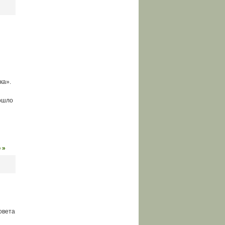
ка».
ошло
 »
овета