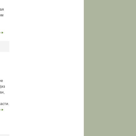
кая
ом
 »
ее
(из
ан,
асти.
 »