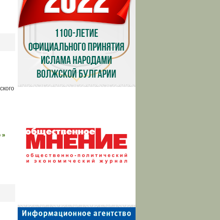
ского
 »