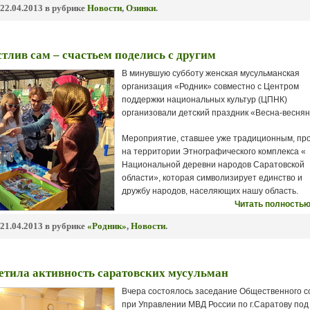
22.04.2013 в рубрике
Новости
,
Озинки
.
стлив сам – счастьем поделись с другим
В минувшую субботу женская мусульманская
организация «Родник» совместно с Центром
поддержки национальных культур (ЦПНК)
организовали детский праздник «Весна-веснян
Мероприятие, ставшее уже традиционным, пр
на территории Этнографического комплекса «
Национальной деревни народов Саратовской
области», которая символизирует единство и
дружбу народов, населяющих нашу область.
Читать полностью
21.04.2013 в рубрике
«Родник»
,
Новости
.
етила активность саратовских мусульман
Вчера состоялось заседание Общественного с
при Управлении МВД России по г.Саратову под