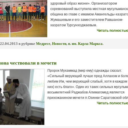
здоровый образ жизни». Организатором
соревнований выступила местная мусульманс
община во главе с имамом Амангельды-хазрат
Жумашевым и его заместителем Равшаном-
хазратом Турсунходжаевым.
Читать полностью
22.04.2013 в рубрике
Медресе
,
Новости
,
п. им. Карла Маркса
.
она чествовали в мечети
Пророк Мухаммад (мир ему) однажды сказал:
«Сильный верующий лучше пред Аллахом и бол
любим Им, чем верующий слабый, хотя в каждом 
них) есть благо». Один из таких сильных мусульм
восьмилетний Раджабов Алимагомед является
прихожанином мечети п.Озинки Саратовской обл
Читать полностью