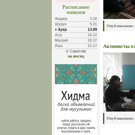
Расписание
намазов
Фаджр
3.30
Шурук
5.31
Опубликовано:
» Зухр
13.09
Аср
18.12
Магриб
20.37
Активисты о
Иша
22.17
(г. Саратов)
на месяц
Опубликовано: