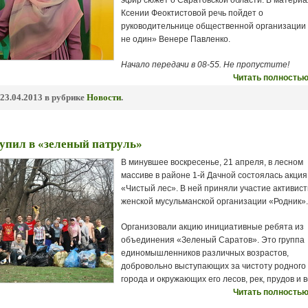
эфир сюжет о Саратовской области. В матери
Ксении Феоктистовой речь пойдет о
руководительнице общественной организации
не один» Венере Павленко.
Начало передачи в 08-55. Не пропустите!
Читать полностью
23.04.2013 в рубрике
Новости
.
упил в «зеленый патруль»
В минувшее воскресенье, 21 апреля, в лесном
массиве в районе 1-й Дачной состоялась акция
«Чистый лес». В ней приняли участие активист
женской мусульманской организации «Родник».
Организовали акцию инициативные ребята из
объединения «Зеленый Саратов». Это группа
единомышленников различных возрастов,
добровольно выступающих за чистоту родного
города и окружающих его лесов, рек, прудов и 
Читать полностью