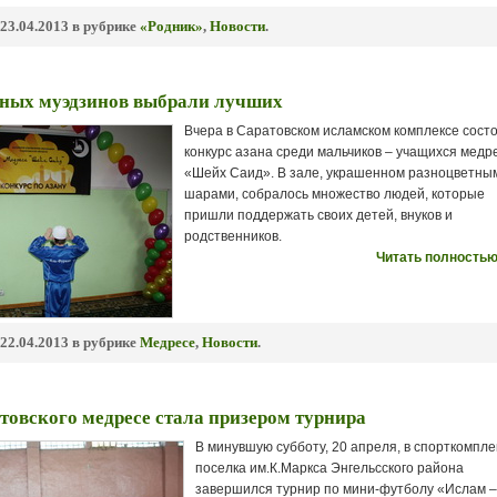
23.04.2013 в рубрике
«Родник»
,
Новости
.
юных муэдзинов выбрали лучших
Вчера в Саратовском исламском комплексе сост
конкурс азана среди мальчиков – учащихся медр
«Шейх Саид». В зале, украшенном разноцветны
шарами, собралось множество людей, которые
пришли поддержать своих детей, внуков и
родственников.
Читать полностью
22.04.2013 в рубрике
Медресе
,
Новости
.
товского медресе стала призером турнира
В минувшую субботу, 20 апреля, в спорткомпле
поселка им.К.Маркса Энгельсского района
завершился турнир по мини-футболу «Ислам –