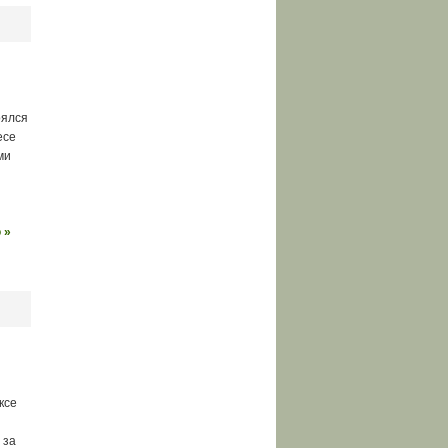
оялся
есе
ми
 »
ксе
 за