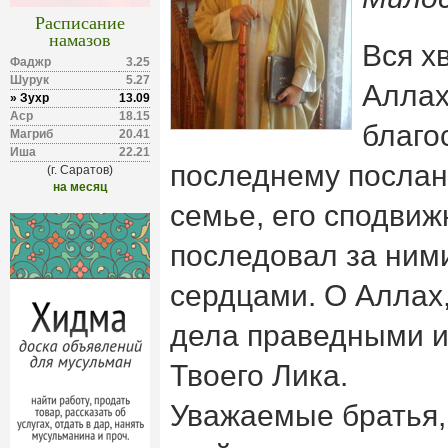
Расписание
намазов
Вся х
Фаджр
3.25
Шурук
5.27
Аллах
» Зухр
13.09
Аср
18.15
благо
Магриб
20.41
Иша
22.21
последнему послан
(г. Саратов)
на месяц
семье, его сподвиж
последовал за ним
сердцами. О Аллах
дела праведными 
Твоего Лика.
Уважаемые братья,