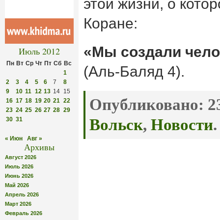
этой жизни, о кото
Коране:
«Мы создали чело
Июль 2012
Пн
Вт
Ср
Чт
Пт
Сб
Вс
(Аль-Баляд 4).
1
2
3
4
5
6
7
8
9
10
11
12
13
14
15
Опубликовано:
23
16
17
18
19
20
21
22
23
24
25
26
27
28
29
30
31
Вольск
,
Новости
.
« Июн
Авг »
Архивы
Август 2026
Июль 2026
Июнь 2026
Май 2026
Апрель 2026
Март 2026
Февраль 2026