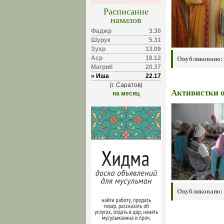
Расписание
намазов
Фаджр
3.30
Шурук
5.31
Зухр
13.09
Аср
18.12
Опубликовано:
Магриб
20.37
» Иша
22.17
(г. Саратов)
Активистки 
на месяц
Опубликовано: