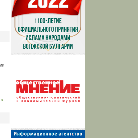
ели
 »