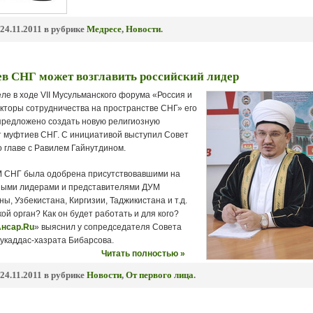
24.11.2011 в рубрике
Медресе
,
Новости
.
в СНГ может возглавить российский лидер
ле в ходе VII Мусульманского форума «Россия и
екторы сотрудничества на пространстве СНГ» его
предложено создать новую религиозную
т муфтиев СНГ. С инициативой выступил Совет
 главе с Равилем Гайнутдином.
 СНГ была одобрена присутствовавшими на
ными лидерами и представителями ДУМ
ны, Узбекистана, Киргизии, Таджикистана и т.д.
кой орган? Как он будет работать и для кого?
нсар.Ru
» выяснил у сопредседателя Совета
укаддас-хазрата Бибарсова.
Читать полностью »
24.11.2011 в рубрике
Новости
,
От первого лица
.