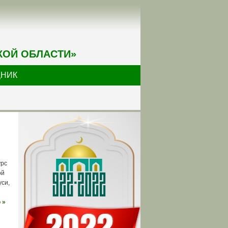
КОЙ ОБЛАСТИ»
ДНИК
урс
ой
уси,
 »