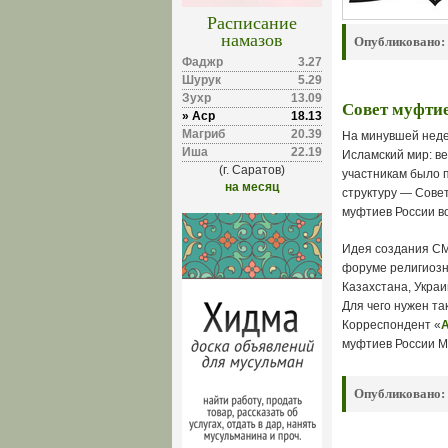
Расписание
намазов
Опубликовано:
Фаджр
3.27
Шурук
5.29
Зухр
13.09
Совет муфтие
» Аср
18.13
Магриб
20.39
На минувшей неде
Иша
22.19
Исламский мир: в
(г. Саратов)
участникам было 
на месяц
структуру — Сове
муфтиев России во
Идея создания СМ
форуме религиоз
Казахстана, Украи
Для чего нужен та
Корреспондент «
А
муфтиев России М
Опубликовано: