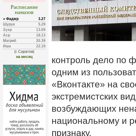
Расписание
намазов
» Фаджр
3.27
Шурук
5.29
Зухр
13.09
Аср
18.13
Магриб
20.39
Иша
22.19
(г. Саратов)
на месяц
контроль дело по 
одним из пользоват
«Вконтакте» на сво
экстремистских ви
возбуждающих нена
национальному и р
признаку.