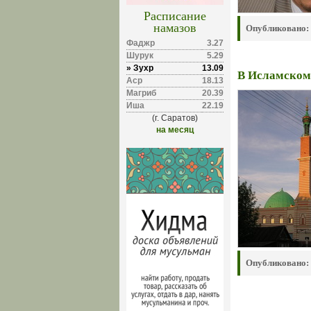
Расписание
намазов
Опубликовано:
Фаджр
3.27
Шурук
5.29
» Зухр
13.09
В Исламском 
Аср
18.13
Магриб
20.39
Иша
22.19
(г. Саратов)
на месяц
Опубликовано: