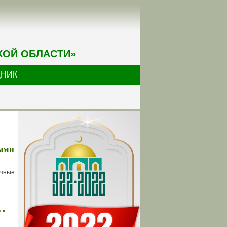
КОЙ ОБЛАСТИ»
ДНИК
ными
ичные
 »