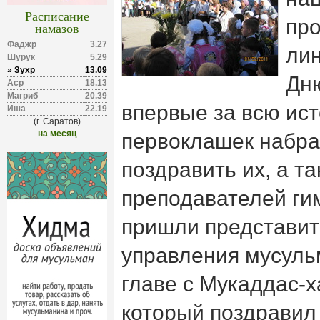
Расписание
пр
намазов
Фаджр
3.27
ли
Шурук
5.29
» Зухр
13.09
Дню
Аср
18.13
Магриб
20.39
впервые за всю ис
Иша
22.19
(г. Саратов)
на месяц
первоклашек набрал
поздравить их, а та
преподавателей гим
пришли представит
управления мусуль
главе с Мукаддас-
который поздравил