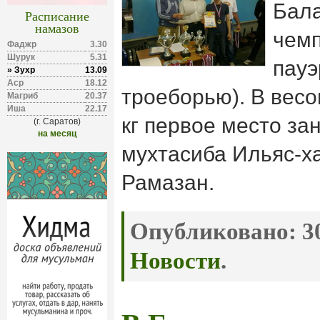
Бал
Расписание
намазов
чемп
Фаджр
3.30
Шурук
5.31
пауэ
» Зухр
13.09
Аср
18.12
троеборью). В весо
Магриб
20.37
Иша
22.17
кг первое место за
(г. Саратов)
на месяц
мухтасиба Ильяс-х
Рамазан.
Опубликовано:
30
Новости
.