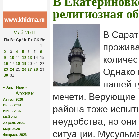
В Екатериновк
религиозная о
Май 2011
В Сарат
Пн
Вт
Ср
Чт
Пт
Сб
Вс
прожив
1
2
3
4
5
6
7
8
количес
9
10
11
12
13
14
15
16
17
18
19
20
21
22
Однако 
23
24
25
26
27
28
29
30
31
нашей г
« Апр
Июн »
Архивы
мечети. Верующие 
Август 2026
Июль 2026
района тоже испыт
Июнь 2026
Май 2026
неудобства, но они
Апрель 2026
Март 2026
ситуации. Мусульм
Февраль 2026