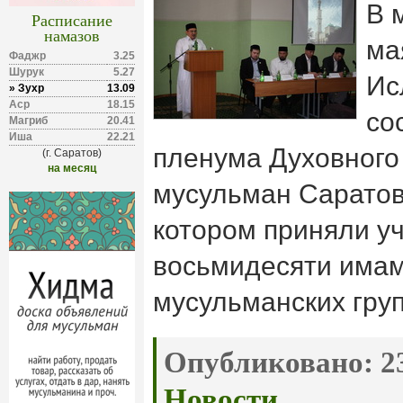
В 
Расписание
намазов
ма
Фаджр
3.25
Шурук
5.27
Ис
» Зухр
13.09
Аср
18.15
со
Магриб
20.41
Иша
22.21
пленума Духовного
(г. Саратов)
на месяц
мусульман Саратов
котором приняли у
восьмидесяти имам
мусульманских груп
Опубликовано:
23
Новости
.