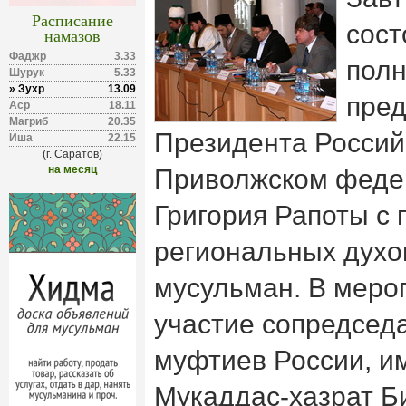
Расписание
сост
намазов
Фаджр
3.33
полн
Шурук
5.33
» Зухр
13.09
пред
Аср
18.11
Магриб
20.35
Президента Россий
Иша
22.15
(г. Саратов)
на месяц
Приволжском феде
Григория Рапоты с
региональных духо
мусульман. В меро
участие сопредсед
муфтиев России, 
Мукаддас-хазрат Б