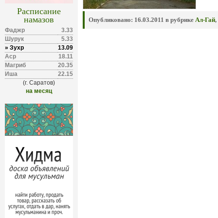
Расписание
намазов
Опубликовано:
16.03.2011 в рубрике
Ал-Гай
,
Фаджр
3.33
Шурук
5.33
» Зухр
13.09
Аср
18.11
Магриб
20.35
Иша
22.15
(г. Саратов)
на месяц