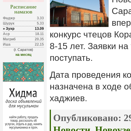
Расписание
Сара
намазов
Фаджр
3.33
впер
Шурук
5.33
» Зухр
13.09
конкурс чтецов Кор
Аср
18.11
Магриб
20.35
8-15 лет. Заявки н
Иша
22.15
(г. Саратов)
на месяц
поступать.
Дата проведения к
назначена в ходе о
хаджиев.
Опубликовано:
29
Новости
,
Новоузе