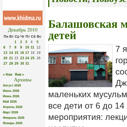
Балашовская м
Декабрь 2010
детей
Пн
Вт
Ср
Чт
Пт
Сб
Вс
1
2
3
4
5
7 
6
7
8
9
10
11
12
13
14
15
16
17
18
19
го
20
21
22
23
24
25
26
27
28
29
30
31
со
« Ноя
Янв »
Архивы
Дж
Август 2026
Июль 2026
маленьких мусульм
Июнь 2026
Май 2026
все дети от 6 до 14
Апрель 2026
Март 2026
мероприятия: лекци
Февраль 2026
Январь 2026