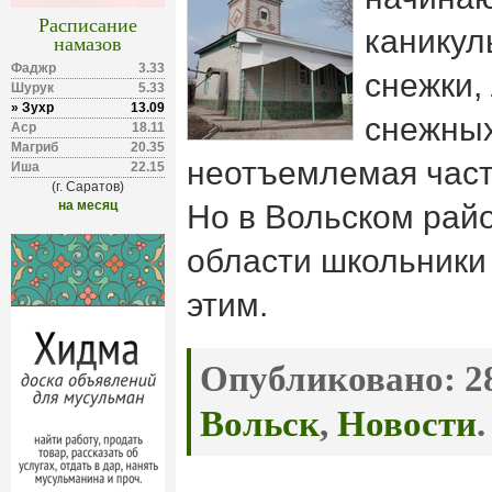
Расписание
каникулы
намазов
Фаджр
3.33
снежки,
Шурук
5.33
» Зухр
13.09
снежных
Аср
18.11
Магриб
20.35
неотъемлемая част
Иша
22.15
(г. Саратов)
на месяц
Но в Вольском рай
области школьники 
этим.
Опубликовано:
28
Вольск
,
Новости
.