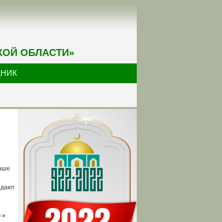
КОЙ ОБЛАСТИ»
ДНИК
наше
идают
 »