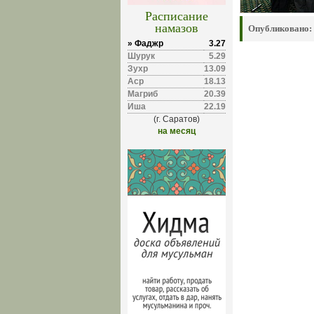
Расписание
намазов
Опубликовано:
» Фаджр
3.27
Шурук
5.29
Зухр
13.09
Аср
18.13
Магриб
20.39
Иша
22.19
(г. Саратов)
на месяц