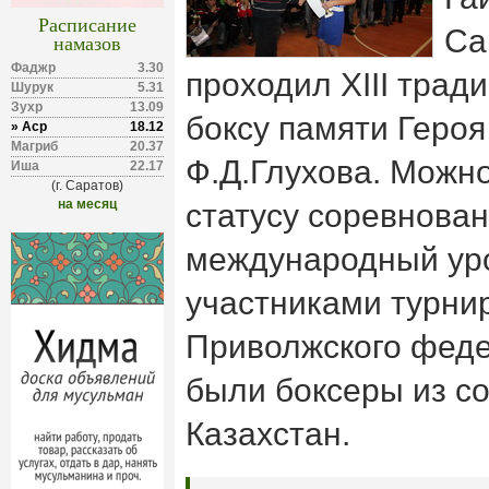
Расписание
Са
намазов
Фаджр
3.30
проходил XIII трад
Шурук
5.31
Зухр
13.09
боксу памяти Геро
» Аср
18.12
Магриб
20.37
Ф.Д.Глухова. Можно
Иша
22.17
(г. Саратов)
на месяц
статусу соревнова
международный уро
участниками турни
Приволжского феде
были боксеры из с
Казахстан.