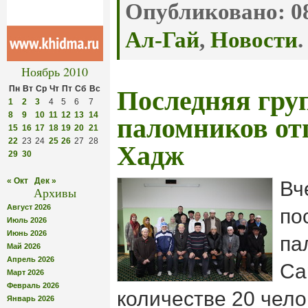
Опубликовано:
08
Ал-Гай
,
Новости
.
Ноябрь 2010
Пн
Вт
Ср
Чт
Пт
Сб
Вс
Последняя гру
1
2
3
4
5
6
7
8
9
10
11
12
13
14
паломников от
15
16
17
18
19
20
21
22
23
24
25
26
27
28
Хадж
29
30
« Окт
Дек »
Вч
Архивы
Август 2026
по
Июль 2026
Июнь 2026
па
Май 2026
Апрель 2026
Са
Март 2026
Февраль 2026
количестве 20 чело
Январь 2026