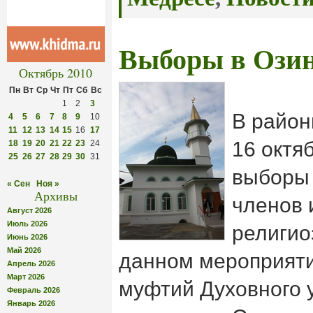
Выборы в Ози
Октябрь 2010
Пн
Вт
Ср
Чт
Пт
Сб
Вс
1
2
3
В район
4
5
6
7
8
9
10
11
12
13
14
15
16
17
16 октя
18
19
20
21
22
23
24
25
26
27
28
29
30
31
выборы 
« Сен
Ноя »
Архивы
членов 
Август 2026
Июль 2026
религио
Июнь 2026
Май 2026
данном мероприяти
Апрель 2026
Март 2026
муфтий Духовного 
Февраль 2026
Январь 2026