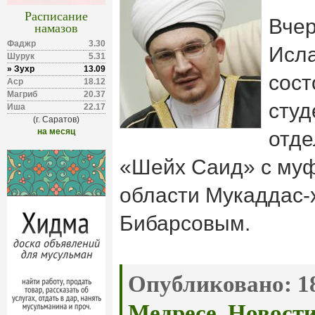
Расписание
Вчер
намазов
Фаджр
3.30
Исл
Шурук
5.31
» Зухр
13.09
сост
Аср
18.12
Магриб
20.37
студ
Иша
22.17
(г. Саратов)
на месяц
отде
«Шейх Саид» с му
области Мукаддас-
Бибарсовым.
Опубликовано:
18
Медресе
,
Новост