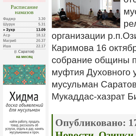
Расписание
му
намазов
Фаджр
3.30
ре
Шурук
5.31
» Зухр
13.09
организации р.п.О
Аср
18.12
Магриб
20.37
Каримова 16 октябр
Иша
22.17
(г. Саратов)
на месяц
собрание общины п
муфтия Духовного 
мусульман Саратов
Мукаддас-хазрат Б
Опубликовано:
17
Новости
,
Озинки
.