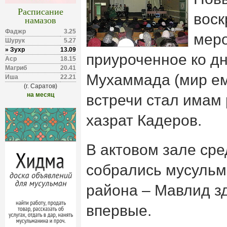
Расписание
воск
намазов
Фаджр
3.25
меро
Шурук
5.27
» Зухр
13.09
приуроченное ко д
Аср
18.15
Магриб
20.41
Мухаммада (мир ем
Иша
22.21
(г. Саратов)
на месяц
встречи стал имам
хазрат Кадеров.
В актовом зале ср
собрались мусульм
района – Мавлид з
впервые.