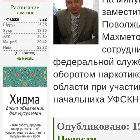
Расписание
замести
намазов
» Фаджр
3.22
Поволжь
Шурук
5.25
Зухр
13.10
Махмето
Аср
18.16
Магриб
20.42
сотрудн
Иша
22.22
(г. Саратов)
на месяц
федеральной служб
оборотом наркотик
области при участи
начальника УФСКН 
Опубликовано:
15
Новости
.