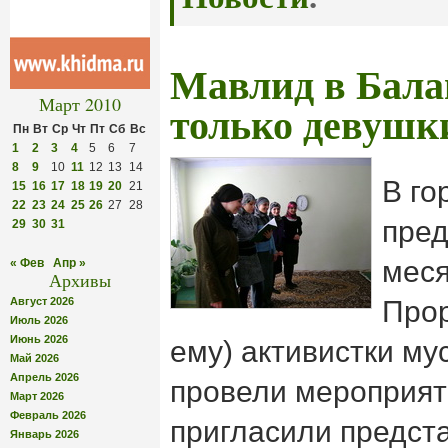
Мавлид в Бала
Март 2010
только девушк
Пн
Вт
Ср
Чт
Пт
Сб
Вс
1
2
3
4
5
6
7
8
9
10
11
12
13
14
В го
15
16
17
18
19
20
21
22
23
24
25
26
27
28
пред
29
30
31
мес
« Фев
Апр »
Архивы
Август 2026
Про
Июль 2026
Июнь 2026
ему) активистки м
Май 2026
Апрель 2026
провели мероприят
Март 2026
Февраль 2026
пригласили предст
Январь 2026