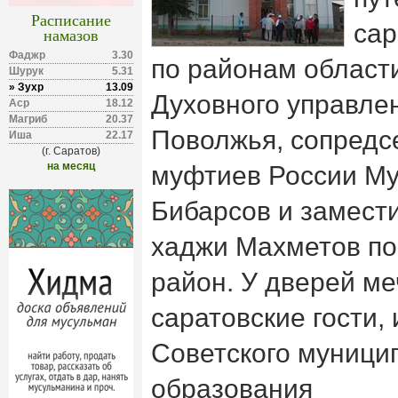
Расписание
сар
намазов
Фаджр
3.30
по районам области
Шурук
5.31
» Зухр
13.09
Духовного управле
Аср
18.12
Магриб
20.37
Поволжья, сопредс
Иша
22.17
(г. Саратов)
на месяц
муфтиев России Му
Бибарсов и замест
хаджи Махметов по
район. У дверей ме
саратовские гости, 
Советского муници
образования