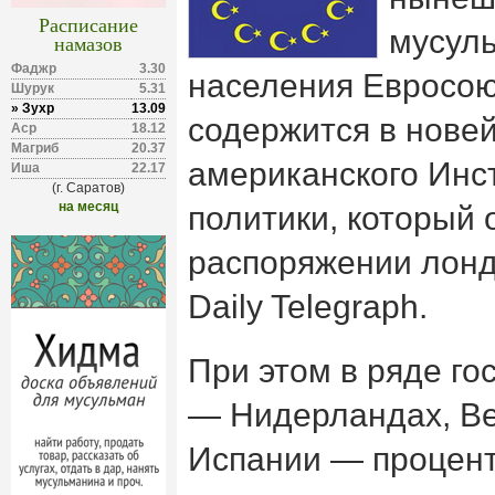
Расписание
мусуль
намазов
Фаджр
3.30
населения Евросою
Шурук
5.31
» Зухр
13.09
содержится в нове
Аср
18.12
Магриб
20.37
американского Инс
Иша
22.17
(г. Саратов)
на месяц
политики, который 
распоряжении лонд
Daily Telegraph.
При этом в ряде го
— Нидерландах, Ве
Испании — процент