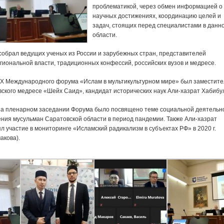
проблематикой, через обмен информацией о
научных достижениях, координацию целей и
задач, стоящих перед специалистами в данн
области.
 собрал ведущих ученых из России и зарубежных стран, представителей
гиональной власти, традиционных конфессий, российских вузов и медресе.
 X Международного форума «Ислам в мультикультурном мире» был заместите
вского медресе «Шейх Саид», кандидат исторических наук Али-хазрат Хабибу
на пленарном заседании Форума было посвящено теме социальной деятельн
ения мусульман Саратовской области в период пандемии. Также Али-хазрат
 участие в мониторинге «Исламский радикализм в субъектах РФ» в 2020 г.
акова).