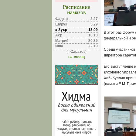
Расписание
намазов
Фаджр
3.27
Шурук
5.29
» Зухр
13.09
В этот раз форум
Аср
18.13
федеральной и ре
Магриб
20.39
Иша
22.19
Среди участников
(г. Саратов)
директора сарато
на месяц
Его выступление 
Духовного управл
Хабибуллин принял
(памяти Е.М. Прим