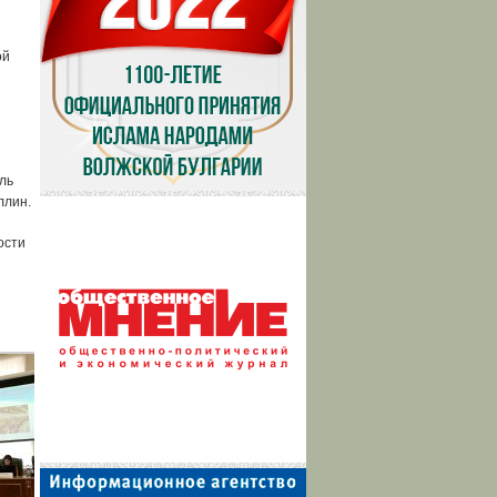
ой
ль
ллин.
ости