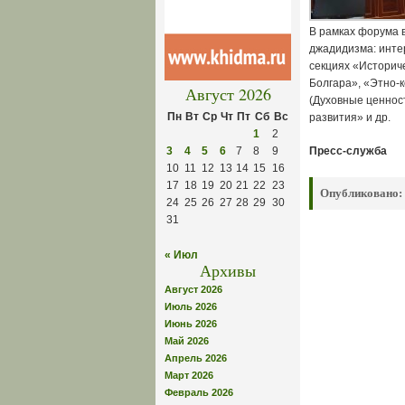
В рамках форума 
джадидизма: инте
секциях «Историч
Болгара», «Этно-
Август 2026
(Духовные ценнос
Пн
Вт
Ср
Чт
Пт
Сб
Вс
развития» и др.
1
2
3
4
5
6
7
8
9
Пресс-служба
10
11
12
13
14
15
16
17
18
19
20
21
22
23
Опубликовано:
24
25
26
27
28
29
30
31
« Июл
Архивы
Август 2026
Июль 2026
Июнь 2026
Май 2026
Апрель 2026
Март 2026
Февраль 2026