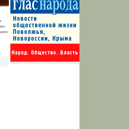
и
ре»
ьного