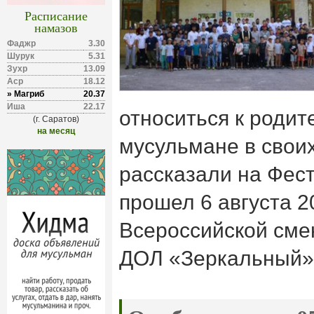
Расписание
намазов
Фаджр
3.30
Шурук
5.31
Зухр
13.09
Аср
18.12
» Магриб
20.37
Иша
22.17
относиться к роди
(г. Саратов)
на месяц
мусульмане в свои
рассказали на Фес
прошел 6 августа 2
Всероссийской сме
ДОЛ «Зеркальный»