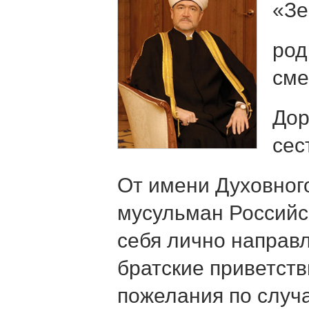
«Зе
род
сме
Дор
сес
От имени Духовног
мусульман Российс
себя лично направ
братские приветст
пожелания по случ