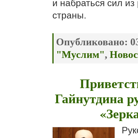
и набраться сил из
страны.
Опубликовано:
03
"Муслим"
,
Новос
Приветст
Гайнутдина р
«Зерк
Рук