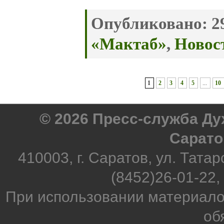
Опубликовано:
29
«Мактаб»
,
Новос
1
2
3
4
5
...
10
© 2026 Пресс-служба Д
Сарато
410003, г. Саратов, ул. Татар
(8452)26-01-22,
При использовании материало
об