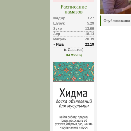
Расписание
намазов
Фаджр
3.27
Опубликовано:
Шурук
5.29
Зухр
13.09
Аср
18.13
Магриб
20.39
» Иша
22.19
(г. Саратов)
на месяц