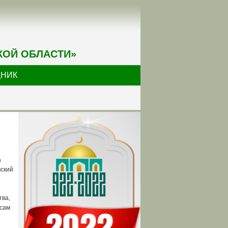
КОЙ ОБЛАСТИ»
ДНИК
а
вский
тва,
 сам