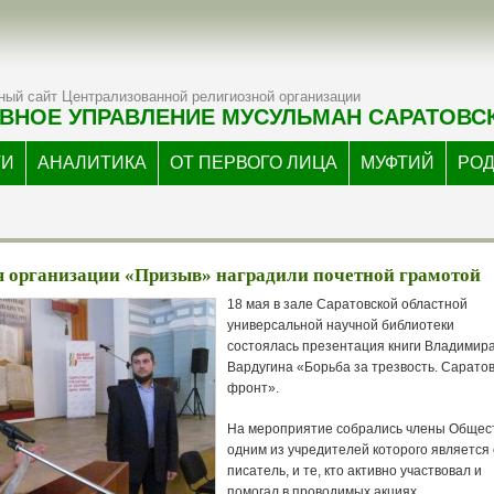
ый сайт Централизованной религиозной организации
ВНОЕ УПРАВЛЕНИЕ МУСУЛЬМАН САРАТОВС
ТИ
АНАЛИТИКА
ОТ ПЕРВОГО ЛИЦА
МУФТИЙ
РО
я организации «Призыв» наградили почетной грамотой
18 мая в зале Саратовской областной
универсальной научной библиотеки
состоялась презентация книги Владимир
Вардугина «Борьба за трезвость. Сарато
фронт».
На мероприятие собрались члены Общес
одним из учредителей которого является
писатель, и те, кто активно участвовал и
помогал в проводимых акциях.