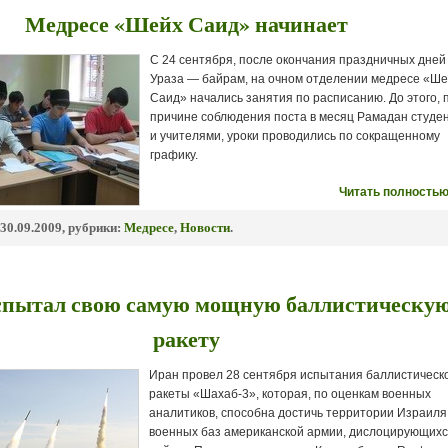
Медресе «Шейх Саид» начинает
С 24 сентября, после окончания праздничных дней
Ураза — байрам, на очном отделении медресе «Ш
Саид» начались занятия по расписанию. До этого, 
причине соблюдения поста в месяц Рамадан студе
и учителями, уроки проводились по сокращенному
графику.
Читать полностью
30.09.2009, рубрики:
Медресе
,
Новости
.
спытал свою самую мощную баллистическу
ракету
Иран провел 28 сентября испытания баллистическ
ракеты «Шахаб-3», которая, по оценкам военных
аналитиков, способна достичь территории Израиля
военных баз американской армии, дислоцирующихс