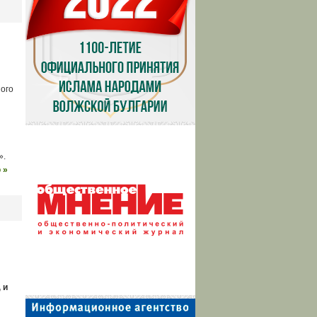
ого
».
 »
 и