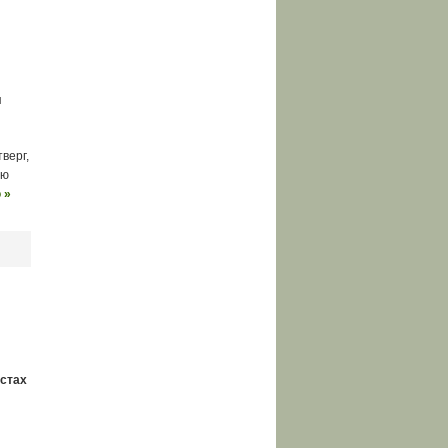
я
верг,
ую
 »
естах