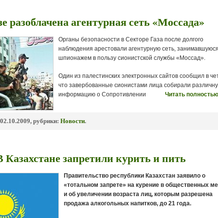
зе разоблачена агентурная сеть «Моссада»
Органы безопасности в Cекторе Газа после долгого
наблюдения арестовали агентурную сеть, занимавшуюс
шпионажем в пользу сионистской службы «Моссад».
Один из палестинских электронных сайтов сообщил в чет
что завербованные сионистами лица собирали различн
информацию о Сопротивлении
Читать полностью
02.10.2009, рубрики:
Новости
.
В Казахстане запретили курить и пить
Правительство республики Казахстан заявило о
«тотальном запрете» на курение в общественных м
и об увеличении возраста лиц, которым разрешена
продажа алкогольных напитков, до 21 года.