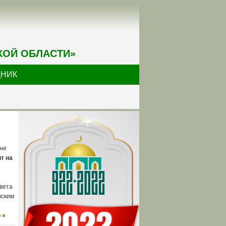
КОЙ ОБЛАСТИ»
ДНИК
ине
т на
вета
вским
 »