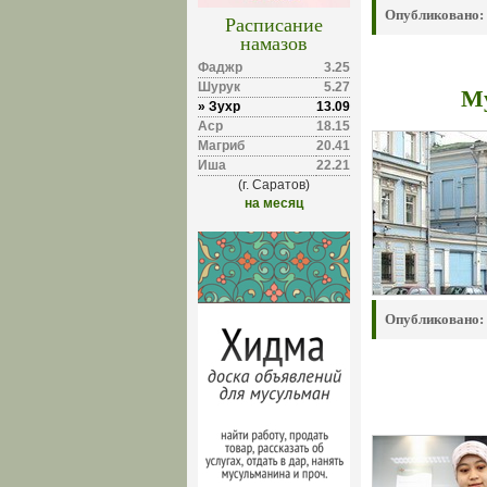
Опубликовано:
Расписание
намазов
Фаджр
3.25
Шурук
5.27
Му
» Зухр
13.09
Аср
18.15
Магриб
20.41
Иша
22.21
(г. Саратов)
на месяц
Опубликовано: