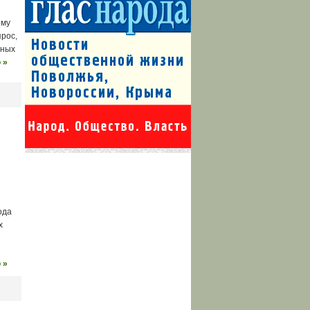
ому
рос,
тных
 »
ода
х
 »