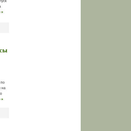
пуск
а
 »
ьсы
 по
я на
то
 »