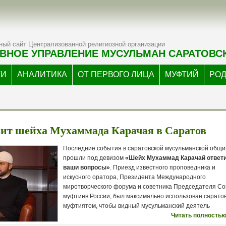
ый сайт Централизованной религиозной организации
ВНОЕ УПРАВЛЕНИЕ МУСУЛЬМАН САРАТОВС
ТИ
АНАЛИТИКА
ОТ ПЕРВОГО ЛИЦА
МУФТИЙ
РО
ит шейха Мухаммада Карачая в Саратов
Последние события в саратовской мусульманской общ
прошли под девизом
«Шейх Мухаммад Карачай ответи
ваши вопросы»
. Приезд известного проповедника и
искусного оратора, Президента Международного
миротворческого форума и советника Председателя Со
муфтиев России, был максимально использован сарато
муфтиятом, чтобы видный мусульманский деятель
Читать полностью