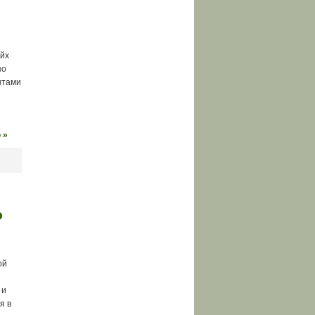
ейх
по
нтами
 »
ю
ой
 и
я в