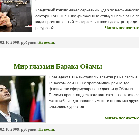
Кредитный кризис нанес серьезный удар по нефинансов
сектору. Как нынешние фискальные стимулы влияют на сп
когда промышленный сектор испытывает дефицит креди
ресурсов?
Читать полностью
02.10.2009, рубрики:
Новости
.
Мир глазами Барака Обамы
Президент США выступил 23 сентября на сессии
Генассамблеи ООН с программной речью, где
фактически сформулировал «доктрину Обамы».
Помимо пропагандистского контекста все такого р
масштабные декларации имеют и несколько други
смысловых уровней.
Читать полностью
02.10.2009, рубрики:
Новости
.