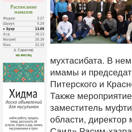
Расписание
намазов
Фаджр
3.27
Шурук
5.29
» Зухр
13.09
Аср
18.13
Магриб
20.39
Иша
22.19
(г. Саратов)
на месяц
мухтасибата. В нем
имамы и председат
Питерского и Красн
Также мероприятие
заместитель муфти
области, директор
Саид» Расим-хазра