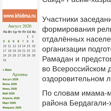
Участники заседан
Август 2026
формирования рели
Пн
Вт
Ср
Чт
Пт
Сб
Вс
1
2
отдалённых населе
3
4
5
6
7
8
9
10
11
12
13
14
15
16
организации подгот
17
18
19
20
21
22
23
24
25
26
27
28
29
30
Рамадан и предст
31
во Всероссийском д
« Июл
Архивы
оздоровительном л
Август 2026
Июль 2026
Июнь 2026
По словам имама-м
Май 2026
Апрель 2026
района Бердагали-
Март 2026
Февраль 2026