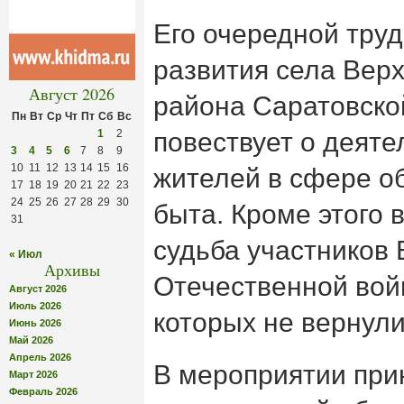
Его очередной тру
развития села Верх
Август 2026
района Саратовско
Пн
Вт
Ср
Чт
Пт
Сб
Вс
1
2
повествует о деят
3
4
5
6
7
8
9
10
11
12
13
14
15
16
жителей в сфере об
17
18
19
20
21
22
23
24
25
26
27
28
29
30
быта. Кроме этого 
31
судьба участников
« Июл
Архивы
Отечественной вой
Август 2026
Июль 2026
которых не вернули
Июнь 2026
Май 2026
Апрель 2026
В мероприятии при
Март 2026
Февраль 2026