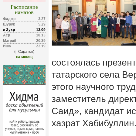
Расписание
намазов
Фаджр
3.27
Шурук
5.29
» Зухр
13.09
Аср
18.13
Магриб
20.39
Иша
22.19
(г. Саратов)
на месяц
состоялась презен
татарского села Ве
этого научного тру
заместитель дирек
Саид», кандидат ис
хазрат Хабибуллин