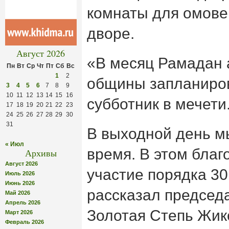
комнаты для омове
дворе.
Август 2026
«В месяц Рамадан 
Пн
Вт
Ср
Чт
Пт
Сб
Вс
1
2
общины запланиро
3
4
5
6
7
8
9
10
11
12
13
14
15
16
субботник в мечети
17
18
19
20
21
22
23
24
25
26
27
28
29
30
31
В выходной день м
« Июл
время. В этом благ
Архивы
Август 2026
участие порядка 30
Июль 2026
Июнь 2026
рассказал председ
Май 2026
Апрель 2026
Золотая Степь Жик
Март 2026
Февраль 2026