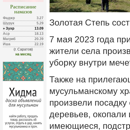
Расписание
намазов
Фаджр
3.27
Золотая Степь сост
Шурук
5.29
» Зухр
13.09
Аср
18.13
7 мая 2023 года пр
Магриб
20.39
Иша
22.19
жители села произ
(г. Саратов)
на месяц
уборку внутри мече
Также на прилегаю
мусульманскому хр
произвели посадку
деревьев, окопали 
имеющиеся, подстри