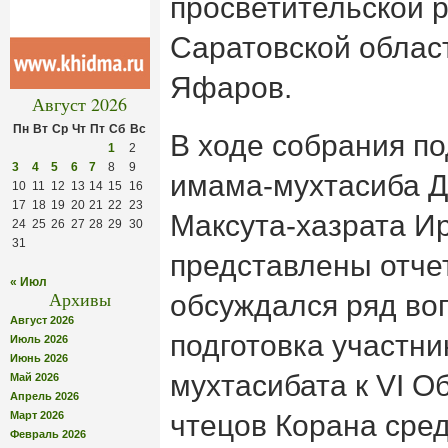
просветительской р
Саратовской облас
Яфаров.
Август 2026
Пн
Вт
Ср
Чт
Пт
Сб
Вс
В ходе собрания п
1
2
3
4
5
6
7
8
9
имама-мухтасиба Д
10
11
12
13
14
15
16
17
18
19
20
21
22
23
Максута-хазрата И
24
25
26
27
28
29
30
31
представлены отчет
« Июл
Архивы
обсуждался ряд во
Август 2026
подготовка участни
Июль 2026
Июнь 2026
мухтасибата к VI О
Май 2026
Апрель 2026
Март 2026
чтецов Корана сред
Февраль 2026