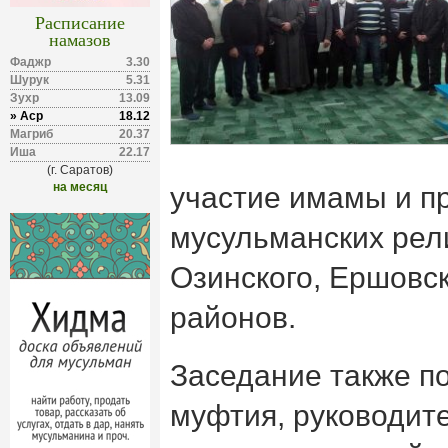
Расписание
намазов
Фаджр
3.30
Шурук
5.31
Зухр
13.09
» Аср
18.12
Магриб
20.37
Иша
22.17
(г. Саратов)
на месяц
участие имамы и п
мусульманских рели
Озинского, Ершовск
районов.
Заседание также п
муфтия, руководит