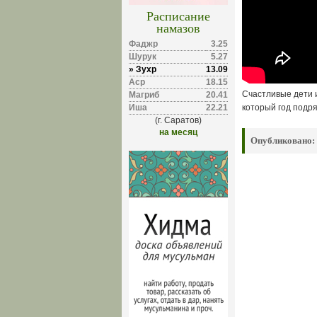
Расписание
намазов
Фаджр
3.25
Шурук
5.27
» Зухр
13.09
Аср
18.15
Счастливые дети 
Магриб
20.41
Иша
22.21
который год подр
(г. Саратов)
на месяц
Опубликовано: