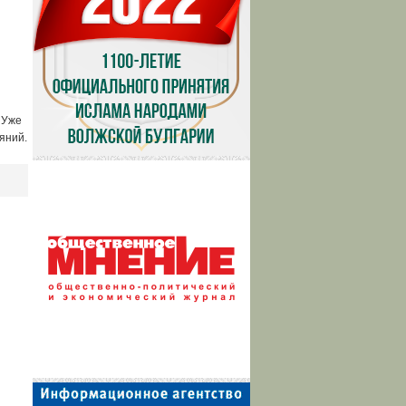
 Уже
яний.