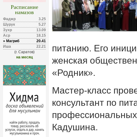
Расписание
намазов
Фаджр
3.25
Шурук
5.27
Зухр
13.09
Аср
18.15
» Магриб
20.41
питанию. Его иниц
Иша
22.21
(г. Саратов)
на месяц
женская обществен
«Родник».
Мастер-класс прове
консультант по пи
профессиональных
Кадушина.