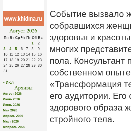
Событие вызвало ж
собравшихся женщи
Август 2026
здоровья и красоты
Пн
Вт
Ср
Чт
Пт
Сб
Вс
1
2
многих представит
3
4
5
6
7
8
9
10
11
12
13
14
15
16
пола. Консультант 
17
18
19
20
21
22
23
24
25
26
27
28
29
30
собственном опыте
31
«Трансформация те
« Июл
Архивы
его аудитории. Его
Август 2026
Июль 2026
здорового образа ж
Июнь 2026
Май 2026
Апрель 2026
стройного тела.
Март 2026
Февраль 2026